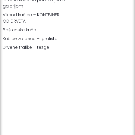
galerijom
Vikend kućice – KONTEJNERI
OD DRVETA
Baštenske kuće
Kućice za decu – Igrališta
Drvene trafike – tezge