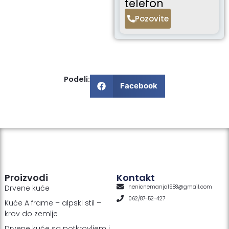
telefon
Pozovite
Podeli:
Facebook
Proizvodi
Kontakt
Drvene kuće
nenicnemanja1988@gmail.com
062/87-52-427
Kuće A frame – alpski stil –
krov do zemlje
Drvene kuće sa potkrovljem i