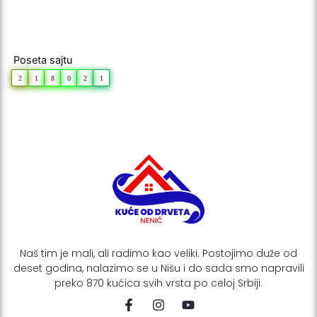
Poseta sajtu
2
1
8
0
2
1
Naš tim je mali, ali radimo kao veliki. Postojimo duže od
deset godina, nalazimo se u Nišu i do sada smo napravili
preko 870 kućica svih vrsta po celoj Srbiji.
F
I
Y
a
n
o