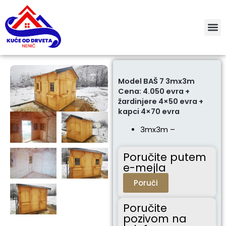
Пређи
на
садржај
Model BAŠ 7 3mx3m
Cena: 4.050 evra +
žardinjere 4×50 evra +
kapci 4×70 evra
3mx3m –
Poručite putem
e-mejla
Poruči
Poručite
pozivom na