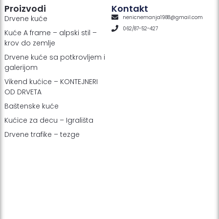
Proizvodi
Kontakt
Drvene kuće
nenicnemanja1988@gmail.com
062/87-52-427
Kuće A frame – alpski stil –
krov do zemlje
Drvene kuće sa potkrovljem i
galerijom
Vikend kućice – KONTEJNERI
OD DRVETA
Baštenske kuće
Kućice za decu – Igrališta
Drvene trafike – tezge