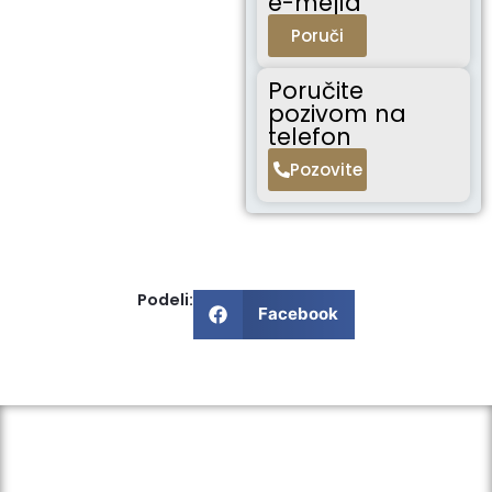
e-mejla
Poruči
Poručite
pozivom na
telefon
Pozovite
Podeli:
Facebook