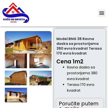
Пређи
на
садржај
Model BNG 38 Ravna
daska sa prostorijama
380 evra kvadrat Terasa
170 evra kvadrat
Cena 1m2
Ravna daska sa
prostorijama 380
evra kvadrat
Terasa 170 evra
kvadrat
Poručite putem