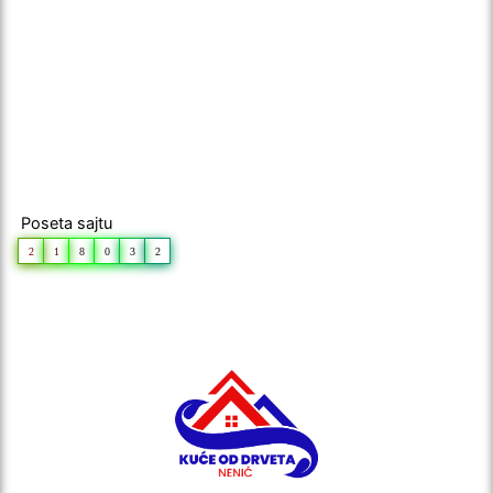
Poseta sajtu
2
1
8
0
3
2