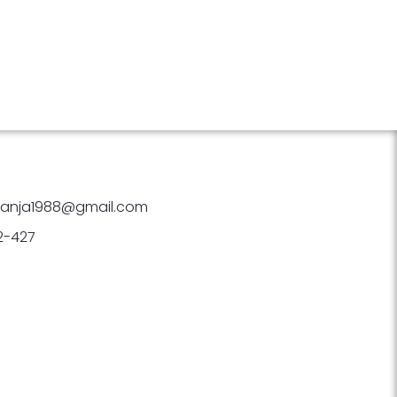
anja1988@gmail.com
2-427