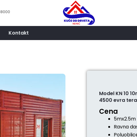
18000
Kontakt
Model KN 10 10
4500 evra ter
Cena
5mx2.5
Ravna das
Poluoblic