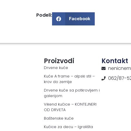
Podeli:
Facebook
Proizvodi
Kontakt
Drvene kuće
nenicnem
Kuće A frame – alpski stil –
062/87-5
krov do zemlje
Drvene kuće sa potkrovljem i
galerijom
Vikend kućice – KONTEJNERI
OD DRVETA
Baštenske kuće
Kućice za decu – Igrališta