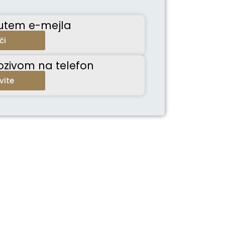
putem e-mejla
či
ozivom na telefon
vite