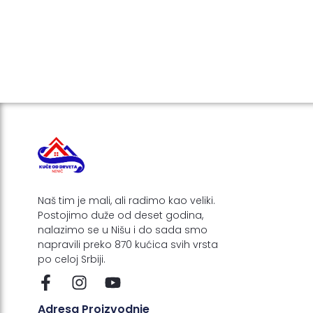
Naš tim je mali, ali radimo kao veliki.
Postojimo duže od deset godina,
nalazimo se u Nišu i do sada smo
napravili preko 870 kućica svih vrsta
po celoj Srbiji.
F
I
Y
a
n
o
c
s
u
Adresa Proizvodnje