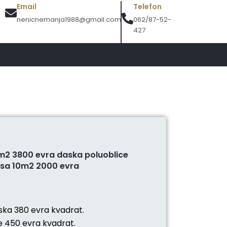
Email
Telefon
nenicnemanja1988@gmail.com
062/87-52-
427
m2 3800 evra daska poluoblice
asa 10m2 2000 evra
m
ka 380 evra kvadrat.
e 450 evra kvadrat.