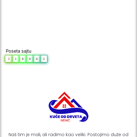
Poseta sajtu
2
1
8
0
6
2
Naš tim je mali, ali radimo kao veliki. Postojimo duže od