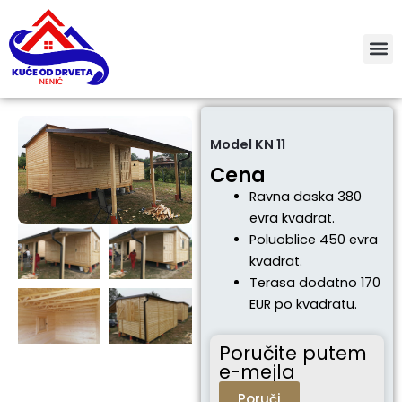
Пређи
на
садржај
Model KN 11
Cena
Ravna daska 380
evra kvadrat.
Poluoblice 450 evra
kvadrat.
Terasa dodatno 170
EUR po kvadratu.
Poručite putem
e-mejla
Poruči