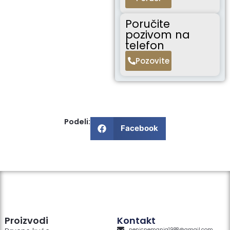
Poručite
pozivom na
telefon
Pozovite
Podeli:
Facebook
Proizvodi
Kontakt
nenicnemanja1988@gmail.com