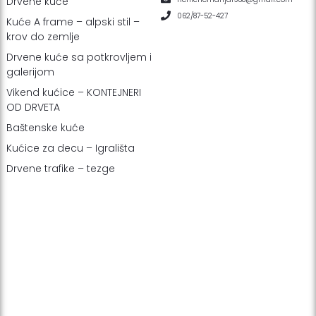
Drvene kuće
062/87-52-427
Kuće A frame – alpski stil –
krov do zemlje
Drvene kuće sa potkrovljem i
galerijom
Vikend kućice – KONTEJNERI
OD DRVETA
Baštenske kuće
Kućice za decu – Igrališta
Drvene trafike – tezge