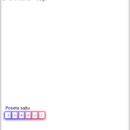
Poseta sajtu
2
1
8
0
2
2