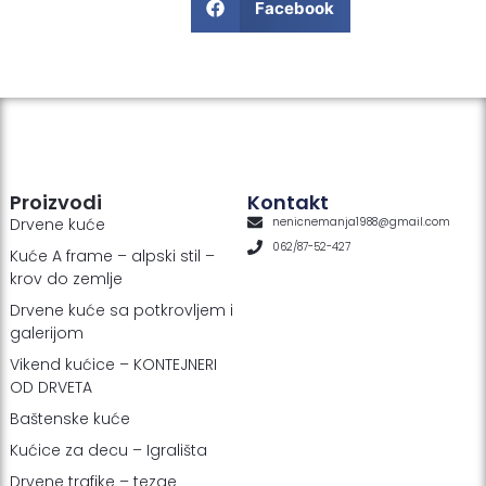
Facebook
Proizvodi
Kontakt
Drvene kuće
nenicnemanja1988@gmail.com
062/87-52-427
Kuće A frame – alpski stil –
krov do zemlje
Drvene kuće sa potkrovljem i
galerijom
Vikend kućice – KONTEJNERI
OD DRVETA
Baštenske kuće
Kućice za decu – Igrališta
Drvene trafike – tezge