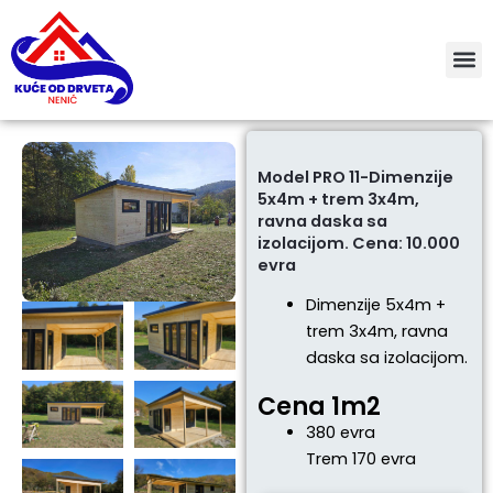
Пређи
на
садржај
Model PRO 11-Dimenzije
5x4m + trem 3x4m,
ravna daska sa
izolacijom. Cena: 10.000
evra
Dimenzije 5x4m +
trem 3x4m, ravna
daska sa izolacijom.
Cena 1m2
380 evra
Trem 170 evra