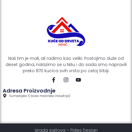
Naš tim je mali, ali radimo kao veliki. Postojimo duže od
deset godina, nalazimo se u Nišu i do sada smo napravili
preko 870 kućica svih vrsta po celoj Srbiji.
F
I
Y
a
n
o
c
s
u
Adresa Proizvodnje
e
t
t
Šumadijska 1( bivša mašinska industrija)
b
a
u
o
g
b
o
r
e
k
a
-
m
f
Izrada sajtova
–
FIdes Design