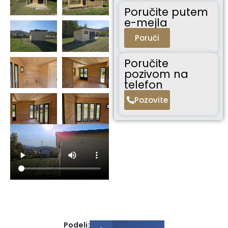
Poručite putem
e-mejla
Poruči
Poručite
pozivom na
telefon
Pozovite
Podeli: