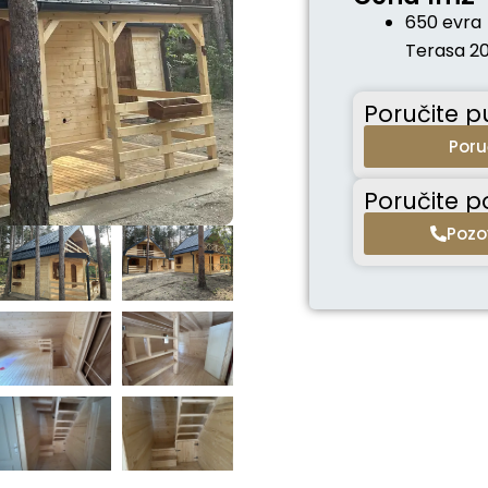
650 evra
Terasa 2
Poručite 
Poru
Poručite p
Pozo