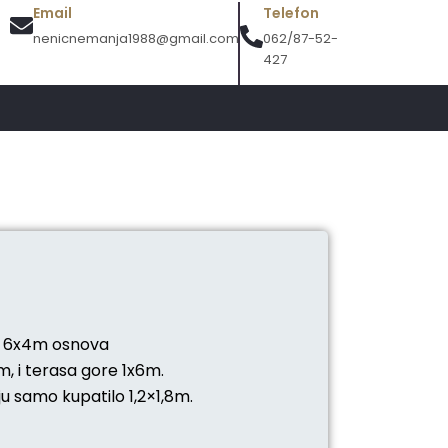
Email
Telefon
nenicnemanja1988@gmail.com
062/87-52-
427
e 6x4m osnova
, i terasa gore 1x6m.
ju samo kupatilo 1,2×1,8m.