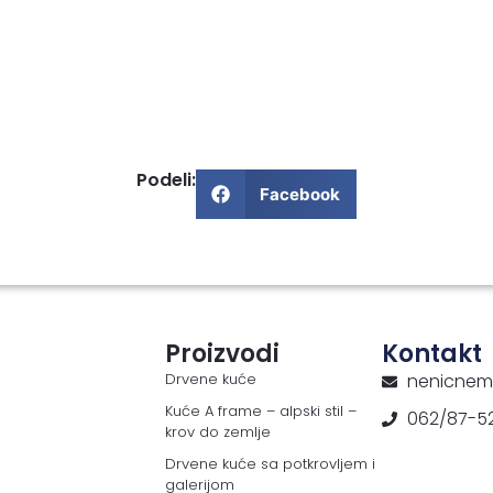
Podeli:
Facebook
Proizvodi
Kontakt
Drvene kuće
nenicnem
Kuće A frame – alpski stil –
062/87-5
krov do zemlje
Drvene kuće sa potkrovljem i
galerijom