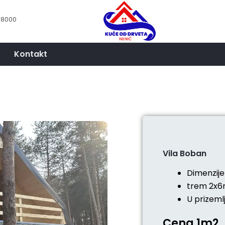
18000
Kontakt
Vila Boban
Dimenzij
trem 2x6m
U prizeml
Cena 1m2