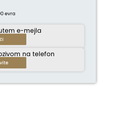
00 evra
putem e-mejla
či
ozivom na telefon
vite