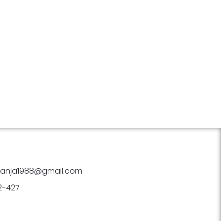
anja1988@gmail.com
2-427