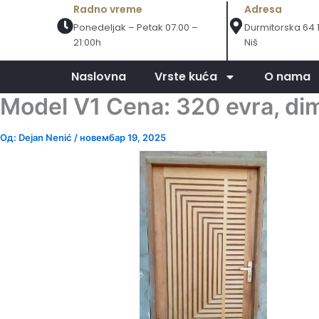
Пређи
Radno vreme
Adresa
на
Ponedeljak – Petak 07:00 –
Durmitorska 64 
21:00h
Niš
садржај
Naslovna
Vrste kuća
O nama
Model V1 Cena: 320 evra, d
Од:
Dejan Nenić
/
новембар 19, 2025