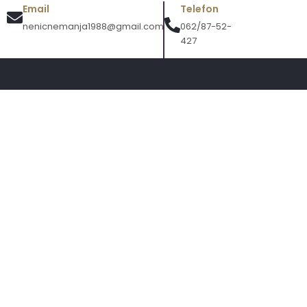
Email
Telefon
nenicnemanja1988@gmail.com
062/87-52-
427