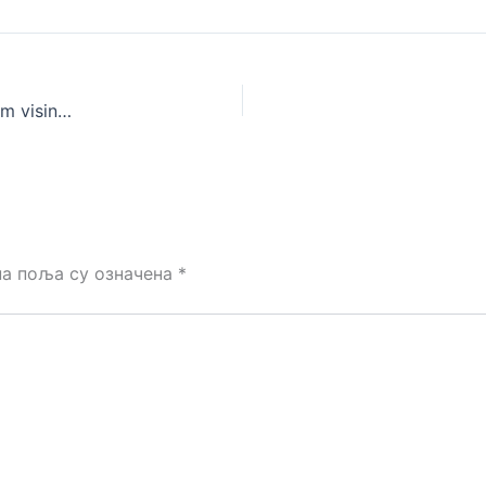
Model AF 14 – Dimenzije 5x6m sa bočnim zidićima od 90cm visine+ galerija. Ravna daska sa izolacijom. Cena: 15.300 evra
а поља су означена
*